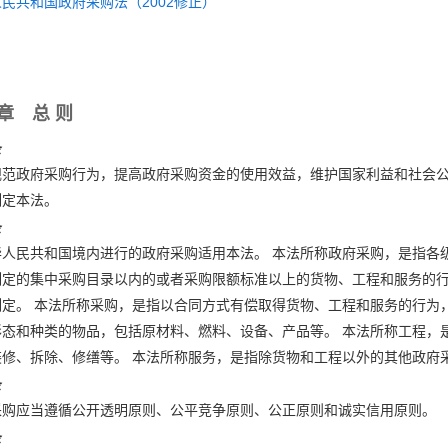
民共和国政府采购法（2002修正）
章 总 则
条
规范政府采购行为，提高政府采购资金的使用效益，维护国家利益和社会
制定本法。
条
华人民共和国境内进行的政府采购适用本法。 本法所称政府采购，是指各
制定的集中采购目录以内的或者采购限额标准以上的货物、工程和服务的行
制定。 本法所称采购，是指以合同方式有偿取得货物、工程和服务的行为
形态和种类的物品，包括原材料、燃料、设备、产品等。 本法所称工程，
装修、拆除、修缮等。 本法所称服务，是指除货物和工程以外的其他政府
条
采购应当遵循公开透明原则、公平竞争原则、公正原则和诚实信用原则。
条