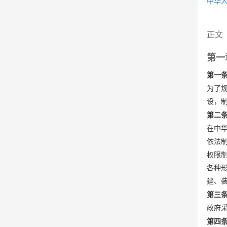
中华人
正文
第一
第一
为了
设，
第二
在中
依法
权限
各种
建、
第三
政府
第四