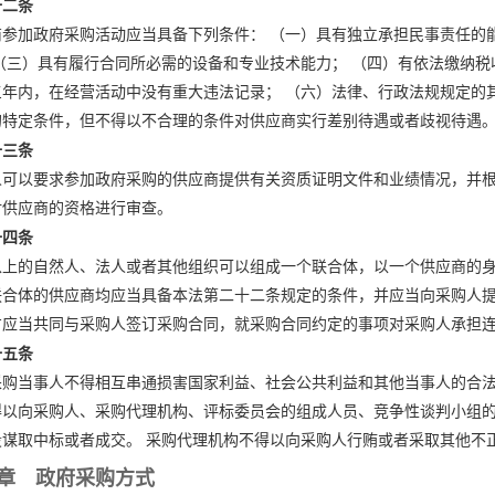
十二条
商参加政府采购活动应当具备下列条件： （一）具有独立承担民事责任的
 （三）具有履行合同所必需的设备和专业技术能力； （四）有依法缴纳税
三年内，在经营活动中没有重大违法记录； （六）法律、行政法规规定的
的特定条件，但不得以不合理的条件对供应商实行差别待遇或者歧视待遇
十三条
人可以要求参加政府采购的供应商提供有关资质证明文件和业绩情况，并
对供应商的资格进行审查。
十四条
以上的自然人、法人或者其他组织可以组成一个联合体，以一个供应商的身
联合体的供应商均应当具备本法第二十二条规定的条件，并应当向采购人
方应当共同与采购人签订采购合同，就采购合同约定的事项对采购人承担
十五条
采购当事人不得相互串通损害国家利益、社会公共利益和其他当事人的合法
得以向采购人、采购代理机构、评标委员会的组成人员、竞争性谈判小组
段谋取中标或者成交。 采购代理机构不得以向采购人行贿或者采取其他不
章 政府采购方式