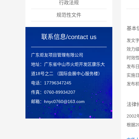
行政法规
规范性文件
基本
联系信息/contact us
发文
效力
广东炬友项目管理有限公司
时效
地址：广东省中山市火炬开发区康乐大
发布
道18号之二 （国际会展中心服务楼）
实施
电话：17796347245
发布
传真：0760-89934207
邮箱：hnyc0760@163.com
法律
200
根据2