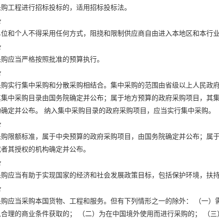
采购工程进行招标投标的，适用招标投标法。
条
单位和个人不得采用任何方式，阻挠和限制供应商自由进入本地区和本行
条
采购应当严格按照批准的预算执行。
条
采购实行集中采购和分散采购相结合。集中采购的范围由省级以上人民政府
其集中采购目录由国务院确定并公布；属于地方预算的政府采购项目，其
构确定并公布。 纳入集中采购目录的政府采购项目，应当实行集中采购。
条
采购限额标准，属于中央预算的政府采购项目，由国务院确定并公布；属
或者其授权的机构确定并公布。
条
采购应当有助于实现国家的经济和社会发展政策目标，包括保护环境，扶
条
采购应当采购本国货物、工程和服务。但有下列情形之一的除外： （一）
以合理的商业条件获取的； （二）为在中国境外使用而进行采购的； （三