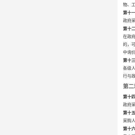
物、
第十
政府
第十
在政
的，
中询
第十
各级
行与
第二
第十
政府
第十
采购
第十