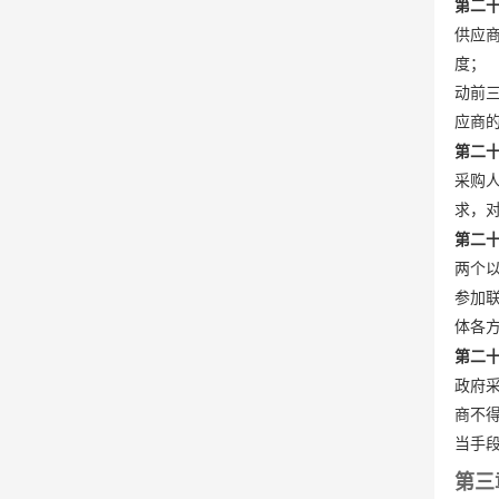
第二
供应
度；
动前
应商
第二
采购
求，
第二
两个
参加
体各
第二
政府
商不
当手
第三