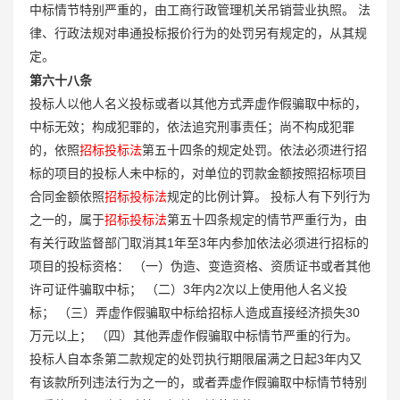
中标情节特别严重的，由工商行政管理机关吊销营业执照。 法
律、行政法规对串通投标报价行为的处罚另有规定的，从其规
定。
第六十八条
投标人以他人名义投标或者以其他方式弄虚作假骗取中标的，
中标无效；构成犯罪的，依法追究刑事责任；尚不构成犯罪
的，依照
招标投标法
第五十四条的规定处罚。依法必须进行招
标的项目的投标人未中标的，对单位的罚款金额按照招标项目
合同金额依照
招标投标法
规定的比例计算。 投标人有下列行为
之一的，属于
招标投标法
第五十四条规定的情节严重行为，由
有关行政监督部门取消其1年至3年内参加依法必须进行招标的
项目的投标资格： （一）伪造、变造资格、资质证书或者其他
许可证件骗取中标； （二）3年内2次以上使用他人名义投
标； （三）弄虚作假骗取中标给招标人造成直接经济损失30
万元以上； （四）其他弄虚作假骗取中标情节严重的行为。
投标人自本条第二款规定的处罚执行期限届满之日起3年内又
有该款所列违法行为之一的，或者弄虚作假骗取中标情节特别