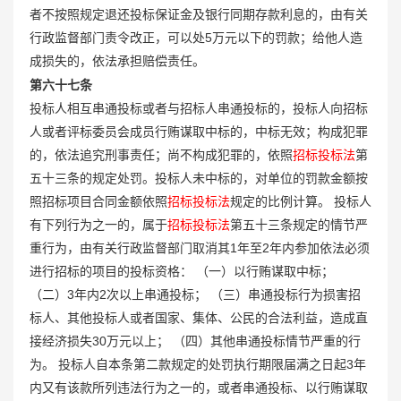
者不按照规定退还投标保证金及银行同期存款利息的，由有关
行政监督部门责令改正，可以处5万元以下的罚款；给他人造
成损失的，依法承担赔偿责任。
第六十七条
投标人相互串通投标或者与招标人串通投标的，投标人向招标
人或者评标委员会成员行贿谋取中标的，中标无效；构成犯罪
的，依法追究刑事责任；尚不构成犯罪的，依照
招标投标法
第
五十三条的规定处罚。投标人未中标的，对单位的罚款金额按
照招标项目合同金额依照
招标投标法
规定的比例计算。 投标人
有下列行为之一的，属于
招标投标法
第五十三条规定的情节严
重行为，由有关行政监督部门取消其1年至2年内参加依法必须
进行招标的项目的投标资格： （一）以行贿谋取中标；
（二）3年内2次以上串通投标； （三）串通投标行为损害招
标人、其他投标人或者国家、集体、公民的合法利益，造成直
接经济损失30万元以上； （四）其他串通投标情节严重的行
为。 投标人自本条第二款规定的处罚执行期限届满之日起3年
内又有该款所列违法行为之一的，或者串通投标、以行贿谋取