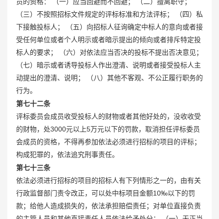
员的资格： （一）应当回避而不回避； （二）擅离职守；
（三）不按照招标文件规定的评标标准和方法评标； （四）私
下接触投标人； （五）向招标人征询确定中标人的意向或者接
受任何单位或者个人明示或者暗示提出的倾向或者排斥特定投
标人的要求； （六）对依法应当否决的投标不提出否决意见；
（七）暗示或者诱导投标人作出澄清、说明或者接受投标人主
动提出的澄清、说明； （八）其他不客观、不公正履行职务的
行为。
第七十二条
评标委员会成员收受投标人的财物或者其他好处的，没收收受
的财物，处3000元以上5万元以下的罚款，取消担任评标委员
会成员的资格，不得再参加依法必须进行招标的项目的评标；
构成犯罪的，依法追究刑事责任。
第七十三条
依法必须进行招标的项目的招标人有下列情形之一的，由有关
行政监督部门责令改正，可以处中标项目金额10‰以下的罚
款；给他人造成损失的，依法承担赔偿责任；对单位直接负责
的主管人员和其他直接责任人员依法给予处分： （一）无正当