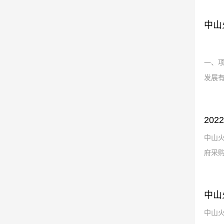
中山
一、项
发展有
20
中山火
府采购
中山
中山