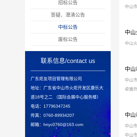
关于全国文明城市安全生产、防灾
招标公告
中山市
中山火炬高技术产业开发区第一中
中山火炬开发区建设发展有限公司
减灾社区宣传项目招标公告
答疑、澄清公告
中山火炬高技术产业开发区第一中
中山火炬开发区建设发展有限公司
2024-2025年工程设计单位服务资
中山市卓雅外国语学校物业（保
学食堂经营权项目招标公告
中标公告
中山
学扩建项目（综合楼）电脑室采购
中山火炬开发区建设发展有限公司
洁、绿化、消毒、除四害）服务外
中山市卓雅外国语学校安保服务外
中山市卓雅外国语学校舞台扩声及
2024-2025年工程造价咨询单位服
格采购项目招标公告
废标公告
中山火
中山火炬城建集团有限公司香晖翠
中山火炬城建集团有限公司香晖翠
2024-2025年零星维修工程服务资
中山220千伏（濠泗）变电站土地
中山市卓雅外国语学校物业（保
灯光系统设备采购项目中标（成
务资格采购项目招标公告
包项目的澄清公告
包项目的澄清文件
项目公告
联系信息/contact us
会展中心副馆（体育中心）天面渗
洁、绿化、消毒、除四害）服务外
中山市卓雅外国语学校安保服务外
2022-2023年工程造价咨询单位服
园项目第二次中标（成交）公告
格采购项目招标公告
平整工程招标公告
园项目流标公告
交）公告
中山
中山市卓雅外国语学校运动场改造
务资格采购项目的澄清及更正公告
中山火炬开发区建设发展有限公司
中山市卓雅外国语学校物业（保
包项目的答疑及澄清文件
水维修工程招标公告
包项目中标结果公告
广东炬友项目管理有限公司
中山市
地址：广东省中山市火炬开发区康乐大
楼宇销售广告制作服务采购项目的
会展中心副馆室内首层地面下沉维
洁、绿化、消毒、除四害）服务外
创意区商务中心1#至10#公寓楼地
神涌“南洋”18亩土地公开出租招标
工程招标公告
卓雅外
道18号之二 （国际会展中心服务楼）
下室通风排烟管维修工程 中标（成
中山市卓雅外国语学校舞台扩声及
投资大厦、数码大厦、太阳城及会
包项目中标结果公告
澄清及更正公告
修工程答疑
公告
电话：17796347245
中山火炬城建集团有限公司香晖翠
中山火炬开发区建设发展有限公司
展中心4号馆中央空调系统维修保
灯光系统设备采购项目招标公告
交）公告
中山
传真：0760-89934207
邮箱：hnyc0760@163.com
中山火炬开发区建设发展有限公司
珊洲生态园基本农田整治项目--招
2022年年度楼宇 销售渠道代理的
养项目中标（成交）公告
园项目第二次招标公告
中山市
中山市