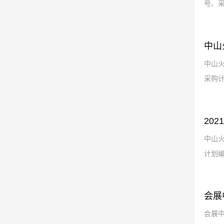
号、采
中山
中山
采购计
20
中山火
计划编
会展
会展