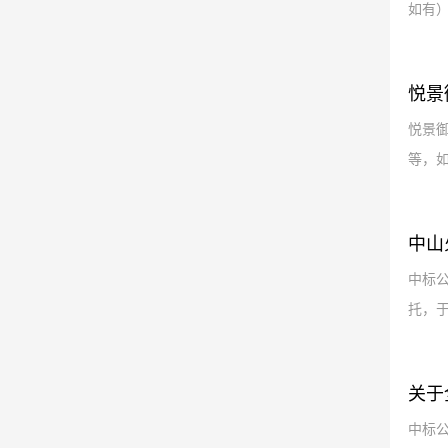
如有）
悦景
悦景
等，如
中山
中标公
托，于
关于
中标公