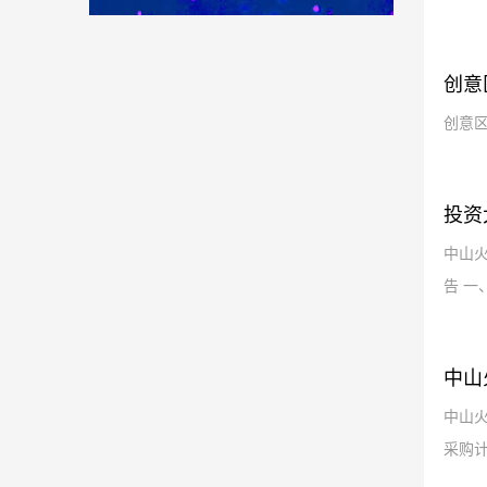
悦景御峰花园室外园林绿化及架空
2022-2023年工程造价咨询单位服
中标（成交）公告
标公告
务资格采购项目 中标（成交）公告
中山火炬开发区建设发展有限公司
层改造工程中标（成交）公告
创意
楼宇销售广告制作服务采购项目的
创意区
中标公告
投资
中山
告 一
中山
中山
采购计